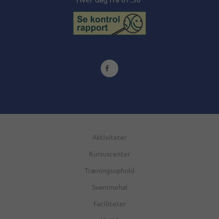

Aktiviteter
Kursuscenter
Træningsophold
Svømmehal
Faciliteter