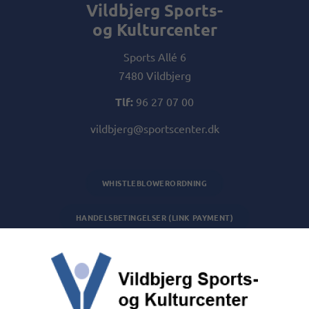
Vildbjerg Sports-
og Kulturcenter
Sports Allé 6
7480 Vildbjerg
Tlf:
96 27 07 00
vildbjerg@sportscenter.dk
WHISTLEBLOWERORDNING
HANDELSBETINGELSER (LINK PAYMENT)