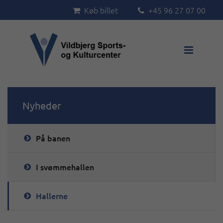
Køb billet
+45 96 27 07 00



Nyheder
På banen
I svømmehallen
Hallerne