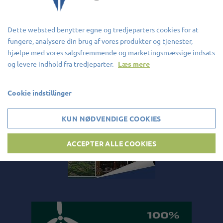
Se vores brochure
Dette websted benytter egne og tredjeparters cookies for at
fungere, analysere din brug af vores produkter og tjenester,
hjælpe med vores salgsfremmende og marketingsmæssige indsats
og levere indhold fra tredjeparter.
Læs mere
Cookie indstillinger
KUN NØDVENDIGE COOKIES
ACCEPTER ALLE COOKIES