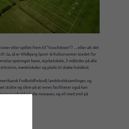
tioner eller spillet frem til ”touchdown”? …eller alt det
? Ja, så er Vildbjerg Sport- & Kulturcenter stedet for
rrelse opstreget bane, styrkelokale, 3 måltider på alle
stitution, mødelokaler og plads til skabe holdånd.
 Amerikansk Fodboldforbud) landsholdssamlinger, og
t stolte og sikre på at vores faciliteter også kan
æningsophold på alle niveauer, og vil med smil på