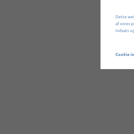
Dette web
af vores 
indsats o
Cookie in