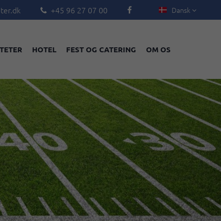
ter.dk
+45 96 27 07 00
Dansk



ITETER
HOTEL
FEST OG CATERING
OM OS