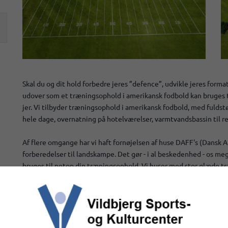
Skal du og dit hold forbedre jeres ”defence”, udvikle jeres forma
udover som et træningsophold i amerikansk fodbold kan bruges til
jer. Vi tilbyder træningsophold i amerikansk fodbold, med fuldstø
hele dage, overnatning på hotelværelser, varmtvandsbassin til re
Af flere omgange har vi haft fornøjelsen af huse DAFF's (Dansk
forberedelser til landskampe. Det gør - i al beskedenhed - os mege
bruges til netop din træningsophold. Vi huser med stor glæde tr
læben finde den bedste løsning for dig og dit hold.
Et træningsophold hos består ofte af:
- 3 timers træning på hele dage
- 1½ timers træning på ankomst- og afrejsedagen