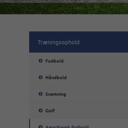
Træningsophold
Fodbold
Håndbold
Svømning
Golf
Amerikansk fodbold