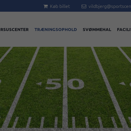
Køb billet
vildbjerg@sportscen


RSUSCENTER
TRÆNINGSOPHOLD
SVØMMEHAL
FACIL