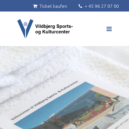
Ticket kaufen
+ 45 96 27 07 00


