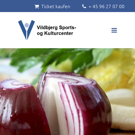
Ticket kaufen
+ 45 96 27 07 00


