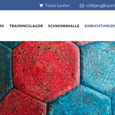
Ticket kaufen
vildbjerg@sport


RS
TRAININGSLAGER
SCHWIMMHALLE
EINRICHTUNGE