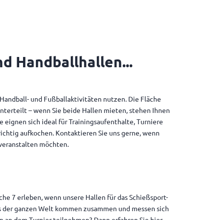
nd Handballhallen...
“ Handball- und Fußballaktivitäten nutzen. Die Fläche
nterteilt – wenn Sie beide Hallen mieten, stehen Ihnen
eignen sich ideal für Trainingsaufenthalte, Turniere
richtig aufkochen. Kontaktieren Sie uns gerne, wenn
 veranstalten möchten.
he 7 erleben, wenn unsere Hallen für das Schießsport-
us der ganzen Welt kommen zusammen und messen sich
n an dem Turnier teilnehmen? Dann erfahren Sie hier