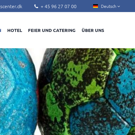
scenter.dk
+ 45 96 27 07 00
Deutsch


N
HOTEL
FEIER UND CATERING
ÜBER UNS