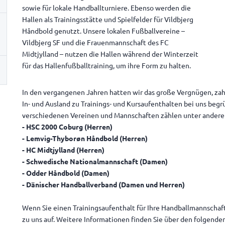
sowie für lokale Handballturniere. Ebenso werden die
Hallen als Trainingsstätte und Spielfelder für Vildbjerg
Håndbold genutzt. Unsere lokalen Fußballvereine –
Vildbjerg SF und die Frauenmannschaft des FC
Midtjylland – nutzen die Hallen während der Winterzeit
für das Hallenfußballtraining, um ihre Form zu halten.
In den vergangenen Jahren hatten wir das große Vergnügen, za
In- und Ausland zu Trainings- und Kursaufenthalten bei uns begrü
verschiedenen Vereinen und Mannschaften zählen unter ander
- HSC 2000 Coburg (Herren)
- Lemvig-Thyborøn Håndbold (Herren)
- HC Midtjylland (Herren)
- Schwedische Nationalmannschaft (Damen)
- Odder Håndbold (Damen)
- Dänischer Handballverband (Damen und Herren)
Wenn Sie einen Trainingsaufenthalt für Ihre Handballmannschaf
zu uns auf. Weitere Informationen finden Sie über den folgenden