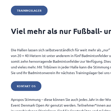
TRAININGSLAGER
Viel mehr als nur Fußball- u
Die Hallen lassen sich selbstverständlich für weit mehr als „nur
von 20 × 40 Metern ist unter anderem in fünf Badmintonfelder u
somit zehn hervorragende Badmintonfelder zur Verfügung. Diese 
und vieles mehr. Mit Tribünen in jeder Halle kann die Stimmung 
Sie und Ihr Badmintonverein Ihr nächstes Trainingslager bei uns
KONTAKT OS
Apropos Stimmung – diese können Sie auch jedes Jahr in der Woc
Event Denmark Open Air genutzt werden. Teilnehmer*innen a
in verschiedenen Disziplinen. Sind Sie Sportschütze und möchte